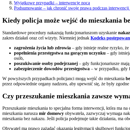
Wyjątkowe przypadki – interwencje nocą
Podsumowanie – jak chronić swoje prawa podczas interwencji p
Kiedy policja może wejść do mieszkania b
Standardowe procedury nakazują funkcjonariuszom uzyskanie
nakaz
zakres działań oraz cel wizyty. Niemniej jednak
Kodeks postępowan
zagrożenia życia lub zdrowia
– gdy istnieje realne ryzyko, 
popełnienia przestępstwa na gorącym uczynku
– gdy istnie
osób,
poszukiwanie osoby podejrzanej
– gdy funkcjonariusze mają
zabezpieczenie dowodów przestępstwa
– w przypadku, gdy f
W powyższych przypadkach policjanci mogą wejść do mieszkania
b
przez odpowiednie organy nadzoru, aby upewnić się, że były zgodne
Czy przeszukanie mieszkania zawsze wym
Przeszukanie mieszkania to specjalna forma interwencji, która ma n
mieszkania narusza
mir domowy
obywatela, zazwyczaj wymaga nakaz
mieszkania bez nakazu. Jeśli policja podejmuje takie działania, ma
Obywatel ma prawo zażądać okazania legitymacji służbowej funkcjon