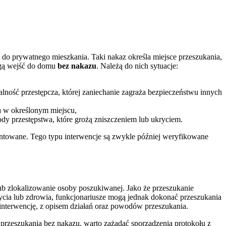
 do prywatnego mieszkania. Taki nakaz określa miejsce przeszukania,
ogą wejść do domu
bez nakazu
. Należą do nich sytuacje:
lność przestępcza, której zaniechanie zagraża bezpieczeństwu innych
a w określonym miejscu,
y przestępstwa, które grożą zniszczeniem lub ukryciem.
ntowane. Tego typu interwencje są zwykle później weryfikowane
ub zlokalizowanie osoby poszukiwanej. Jako że przeszukanie
cia lub zdrowia, funkcjonariusze mogą jednak dokonać przeszukania
 interwencję, z opisem działań oraz powodów przeszukania.
przeszukania bez nakazu, warto zażądać sporządzenia protokołu z