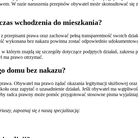
rawem. W razie naruszenia przepisów obywatel może skonsultować się 
dczas wchodzenia do mieszkania?
 z przepisami prawa oraz zachować pełną transparentność swoich dział
nność wykonana bez nakazu powinna zostać odpowiednio udokumentowan
a, w którym znajdą się szczegóły dotyczące podjętych działań, zakres
el ma prawo otrzymać.
ego domu bez nakazu?
 prawa. Obywatel ma prawo żądać okazania legitymacji służbowej oraz
kołu oraz zapytać o uzasadnienie działań. Jeśli obywatel ma wątpliwoś
trzeby radca prawny może pomóc przygotować stosowne pisma wyjaśniają
uszy, zapoznaj się z naszą specjalizacją: