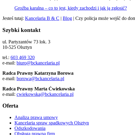
Groźba karalna – co to jest, kiedy zachodzi i jak ją zgłosić?
Jesteś tutaj:
Kancelaria B & C
|
Blog
|
Czy policja może wejść do do
Szybki kontakt
ul. Partyzantów 73 lok. 3
10-525 Olsztyn
tel.:
603 469 320
e-mail:
biuro@bckancelaria.pl
Radca Prawny Katarzyna Borowa
e-mail:
borowa@bckancelaria.pl
Radca Prawny Marta Ćwiekowska
e-mail:
cwiekowska@bckancelaria.pl
Oferta
Analiza prawa umowy
Kancelaria spraw spadkowych Olsztyn
Odszkodowania
Obsługa prawna firm