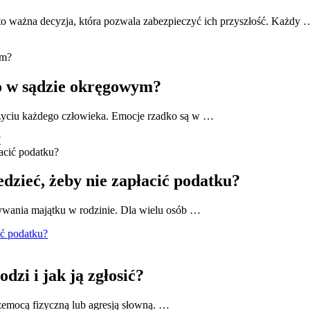
 to ważna decyzja, która pozwala zabezpieczyć ich przyszłość. Każdy 
go w sądzie okręgowym?
życiu każdego człowieka. Emocje rzadko są w …
?
dzieć, żeby nie zapłacić podatku?
ywania majątku w rodzinie. Dla wielu osób …
ić podatku?
dzi i jak ją zgłosić?
rzemocą fizyczną lub agresją słowną. …