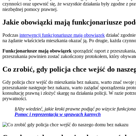
czynności oraz upewnić się, że wszystkie działania były zgodne z p
niezbędnej pomocy prawnej.
Jakie obowiązki mają funkcjonariusze po
Podczas
interwencji funkcjonariusze mają obowiązek
działać zgodnie
na żądanie właściciela mieszkania okazać ją. Po drugie, każda czy
Funkcjonariusze mają obowiązek
sporządzić raport z przeszukani
przeszukania powinien zostać zakończony protokołem, który obywat
Co zrobić, gdy policja chce wejść do nasz
Gdy policja chce wejść do mieszkania bez nakazu, warto znać swoje
przeszukanie następuje bez nakazu, warto zażądać sporządzenia proto
konsultację prawną i złożyć skargę na działania policji. W razie po
prywatności.
§Aby wiedzieć, jakie kroki prawne podjąć po wizycie funkcjonari
Pomoc i reprezentacja w sprawach karnych