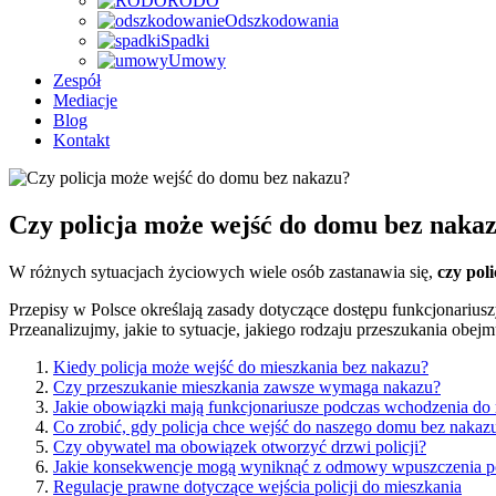
RODO
Odszkodowania
Spadki
Umowy
Zespół
Mediacje
Blog
Kontakt
Czy policja może wejść do domu bez naka
W różnych sytuacjach życiowych wiele osób zastanawia się,
czy pol
Przepisy w Polsce określają zasady dotyczące dostępu funkcjonarius
Przeanalizujmy, jakie to sytuacje, jakiego rodzaju przeszukania obej
Kiedy policja może wejść do mieszkania bez nakazu?
Czy przeszukanie mieszkania zawsze wymaga nakazu?
Jakie obowiązki mają funkcjonariusze podczas wchodzenia do
Co zrobić, gdy policja chce wejść do naszego domu bez nakaz
Czy obywatel ma obowiązek otworzyć drzwi policji?
Jakie konsekwencje mogą wyniknąć z odmowy wpuszczenia pol
Regulacje prawne dotyczące wejścia policji do mieszkania