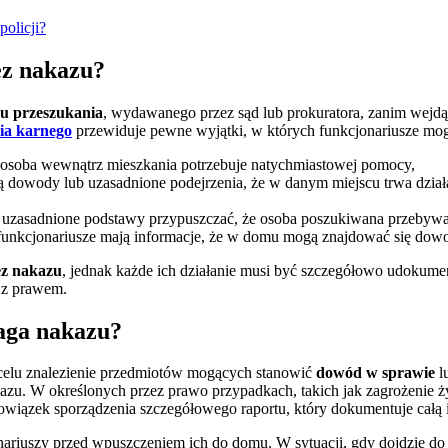
olicji?
ez nakazu?
u przeszukania
, wydawanego przez sąd lub prokuratora, zanim wejdą
ia karnego
przewiduje pewne wyjątki, w których funkcjonariusze m
że osoba wewnątrz mieszkania potrzebuje natychmiastowej pomocy,
ją dowody lub uzasadnione podejrzenia, że w danym miejscu trwa działa
 uzasadnione podstawy przypuszczać, że osoba poszukiwana przebyw
unkcjonariusze mają informacje, że w domu mogą znajdować się dowod
ez nakazu
, jednak każde ich działanie musi być szczegółowo udokume
 z prawem.
aga nakazu?
a celu znalezienie przedmiotów mogących stanowić
dowód w sprawie
l
u. W określonych przez prawo przypadkach, takich jak zagrożenie ży
 obowiązek sporządzenia szczegółowego raportu, który dokumentuje całą
ariuszy przed wpuszczeniem ich do domu. W sytuacji, gdy dojdzie do 