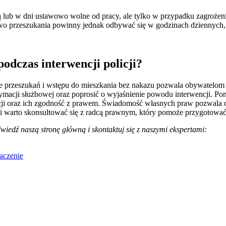
ub w dni ustawowo wolne od pracy, ale tylko w przypadku zagrożenia ż
wo przeszukania powinny jednak odbywać się w godzinach dziennych
odczas interwencji policji?
e przeszukań i wstępu do mieszkania bez nakazu pozwala obywatelom 
ymacji służbowej oraz poprosić o wyjaśnienie powodu interwencji. Pon
licji oraz ich zgodność z prawem. Świadomość własnych praw pozwala 
ści warto skonsultować się z radcą prawnym, który pomoże przygotow
iedź naszą stronę główną i skontaktuj się z naszymi ekspertami:
naczenie