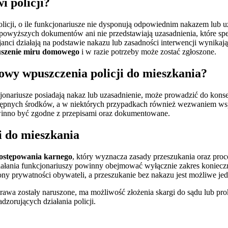
 policji?
licji, o ile funkcjonariusze nie dysponują odpowiednim nakazem lub 
z powyższych dokumentów ani nie przedstawiają uzasadnienia, które spe
ci działają na podstawie nakazu lub zasadności interwencji wynikają
uszenie miru domowego
i w razie potrzeby może zostać zgłoszone.
wy wpuszczenia policji do mieszkania?
onariusze posiadają nakaz lub uzasadnienie, może prowadzić do kon
tępnych środków, a w niektórych przypadkach również wezwaniem wspa
owinno być zgodne z przepisami oraz dokumentowane.
i do mieszkania
ostępowania karnego
, który wyznacza zasady przeszukania oraz pro
ałania funkcjonariuszy powinny obejmować wyłącznie zakres koniecz
ony prywatności obywateli, a przeszukanie bez nakazu jest możliwe j
prawa zostały naruszone, ma możliwość złożenia skargi do sądu lub pro
zorujących działania policji.