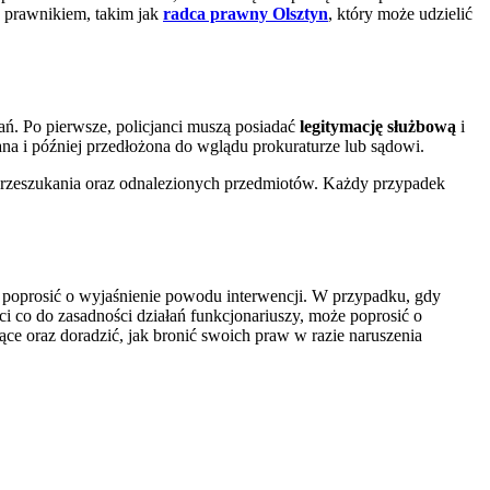
z prawnikiem, takim jak
radca prawny Olsztyn
, który może udzielić
ań. Po pierwsze, policjanci muszą posiadać
legitymację służbową
i
a i później przedłożona do wglądu prokuraturze lub sądowi.
u przeszukania oraz odnalezionych przedmiotów. Każdy przypadek
 poprosić o wyjaśnienie powodu interwencji. W przypadku, gdy
ci co do zasadności działań funkcjonariuszy, może poprosić o
ce oraz doradzić, jak bronić swoich praw w razie naruszenia