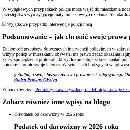
W wyjątkowych przypadkach policja może wejść do mieszkania nocą l
przestępstwa wymagającego natychmiastowego działania. Standardo
Podsumowanie – jak chronić swoje prawa p
Znajomość przepisów dotyczących interwencji policyjnych w zakresi
wizyty policji w mieszkaniu obywatel ma prawo żądać okazania legit
żądać sporządzenia protokołu, który dokumentuje zakres działań po
potrzeby chronić swoje interesy. W sytuacjach budzących wątpliwo
§ Zadbaj o swoje bezpieczeństwo prawne w każdej sytuacji. Odw
Radca Prawny Olsztyn
Zobacz również –
Podmioty prawa cywilnego – definicja, rodzaje i z
Zobacz również
inne wpisy na blogu
Podatek od darowizny w 2026 roku