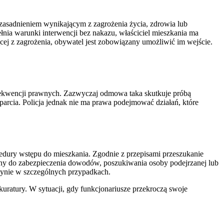
uzasadnieniem wynikającym z zagrożenia życia, zdrowia lub
łnia warunki interwencji bez nakazu, właściciel mieszkania ma
cej z zagrożenia, obywatel jest zobowiązany umożliwić im wejście.
sekwencji prawnych. Zazwyczaj odmowa taka skutkuje próbą
rcia. Policja jednak nie ma prawa podejmować działań, które
cedury wstępu do mieszkania. Zgodnie z przepisami przeszukanie
ny do zabezpieczenia dowodów, poszukiwania osoby podejrzanej lub
edynie w szczególnych przypadkach.
kuratury. W sytuacji, gdy funkcjonariusze przekroczą swoje