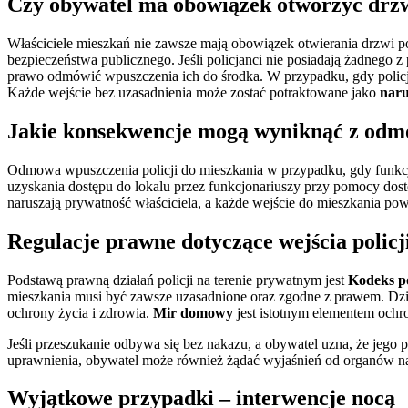
Czy obywatel ma obowiązek otworzyć drzwi
Właściciele mieszkań nie zawsze mają obowiązek otwierania drzwi po
bezpieczeństwa publicznego. Jeśli policjanci nie posiadają żadnego 
prawo odmówić wpuszczenia ich do środka. W przypadku, gdy policjan
Każde wejście bez uzasadnienia może zostać potraktowane jako
nar
Jakie konsekwencje mogą wyniknąć z odmo
Odmowa wpuszczenia policji do mieszkania w przypadku, gdy funkcj
uzyskania dostępu do lokalu przez funkcjonariuszy przy pomocy dos
naruszają prywatność właściciela, a każde wejście do mieszkania p
Regulacje prawne dotyczące wejścia policj
Podstawą prawną działań policji na terenie prywatnym jest
Kodeks p
mieszkania musi być zawsze uzasadnione oraz zgodne z prawem. Dzi
ochrony życia i zdrowia.
Mir domowy
jest istotnym elementem ochr
Jeśli przeszukanie odbywa się bez nakazu, a obywatel uzna, że jego 
uprawnienia, obywatel może również żądać wyjaśnień od organów nad
Wyjątkowe przypadki – interwencje nocą